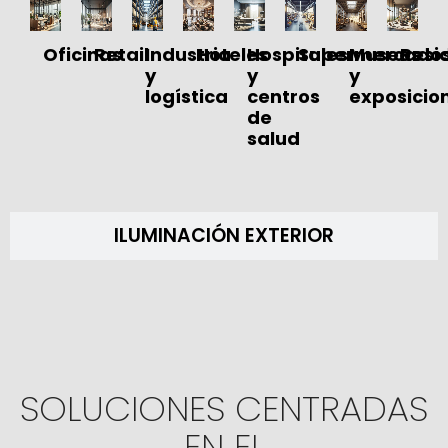
Oficinas
Retail
Industria
Hoteles
Hospitales
Supermercado
Museos
Resi
y
y
y
logística
centros
exposicio
de
salud
ILUMINACIÓN EXTERIOR
SOLUCIONES CENTRADAS
EN EL