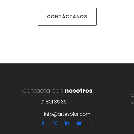
CONTÁCTANOS
Contacta con
nosotros
A
91 801 35 36
k
info@artesolar.com