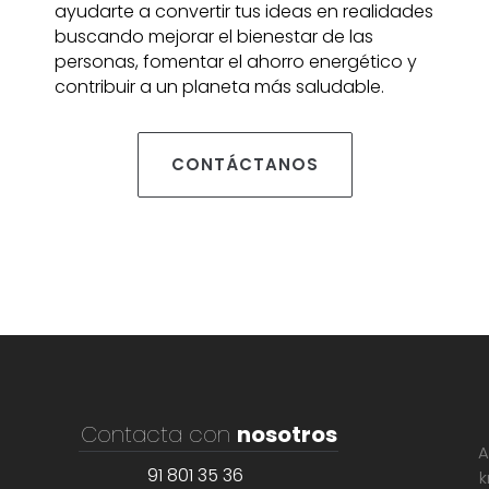
ayudarte a convertir tus ideas en realidades
buscando mejorar el bienestar de las
personas, fomentar el ahorro energético y
contribuir a un planeta más saludable.
CONTÁCTANOS
Contacta con
nosotros
A
91 801 35 36
k