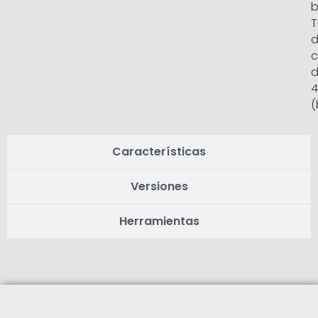
b
T
c
4
(
Características
Versiones
Herramientas