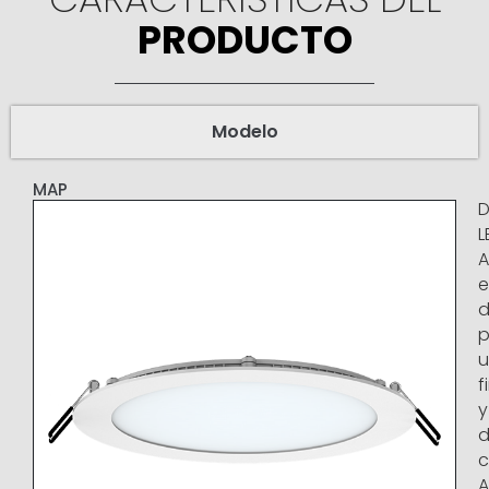
PRODUCTO
Modelo
MAP
D
L
A
e
p
u
f
y
d
c