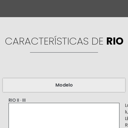
CARACTERÍSTICAS DE
RIO
Modelo
RIO II · III
L
l
L
R