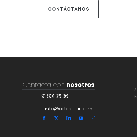
CONTÁCTANOS
Contacta con
nosotros
A
91 801 35 36
k
info@artesolar.com