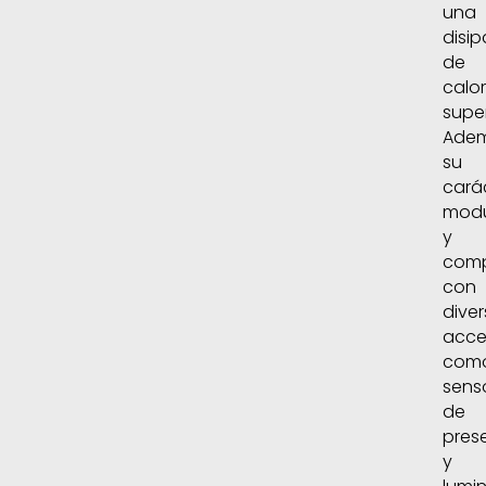
una
disi
de
calor
super
Adem
su
cará
modu
y
comp
con
dive
acce
com
sens
de
pres
y