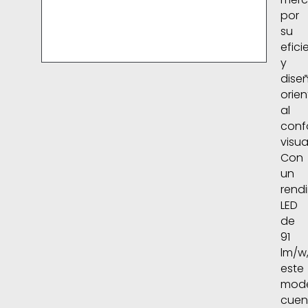
por
su
efici
y
dise
orie
al
conf
visua
Con
un
rend
LED
de
91
lm/w
este
mod
cuen