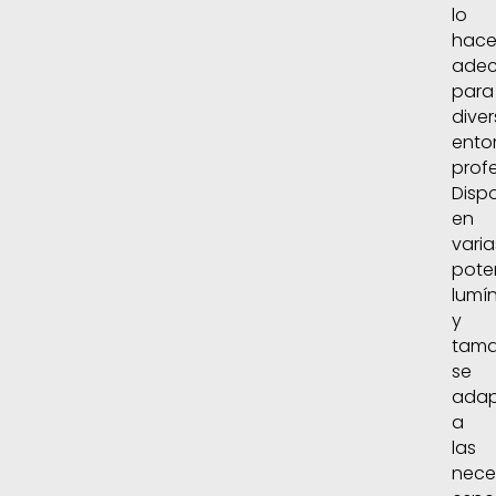
lo
hac
ade
para
dive
ento
profe
Disp
en
varia
pote
lumí
y
tama
se
ada
a
las
nece