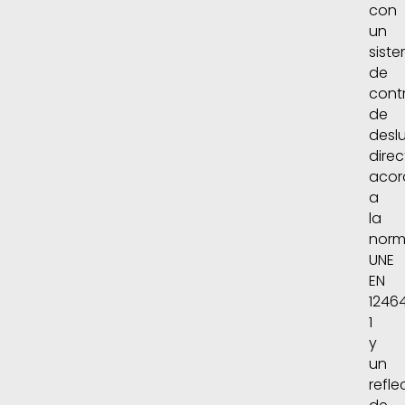
con
un
sist
de
contr
de
desl
direc
acor
a
la
nor
UNE
EN
1246
1
y
un
refle