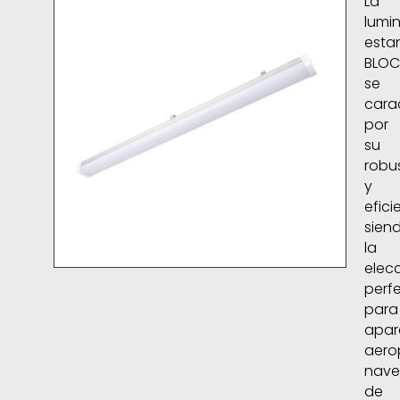
La
lumin
esta
BLOC
se
cara
por
su
robu
y
efici
sien
la
elec
perf
para
apar
aero
nave
de