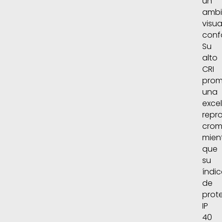
un
ambi
visu
conf
Su
alto
CRI
pro
una
exce
repr
crom
mien
que
su
índic
de
prot
IP
40