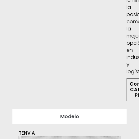
lumi
la
posi
com
la
mejo
opci
en
indus
y
logís
Co
CA
P
Modelo
TENVIA
TDN
Cosl