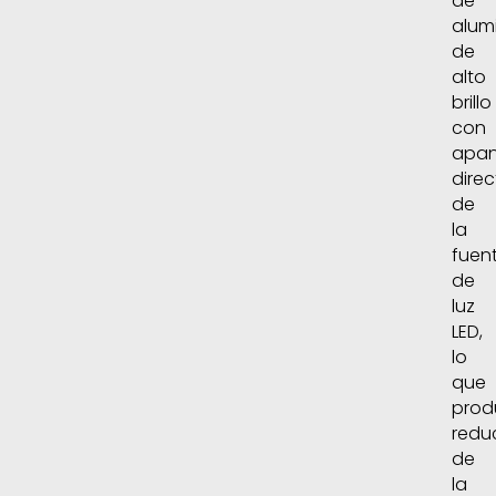
de
alum
de
alto
brillo
con
apan
direc
de
la
fuen
de
luz
LED,
lo
que
prod
redu
de
la