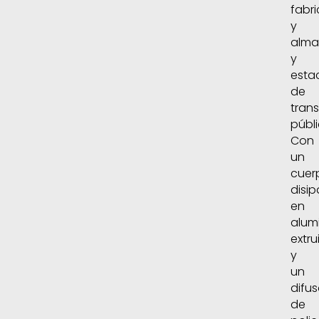
fabr
y
alma
y
esta
de
tran
públi
Con
un
cuer
disi
en
alum
extru
y
un
difus
de