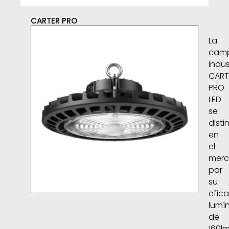
CARTER PRO
TDN
Cosl
La
cam
indus
CART
PRO
LED
se
disti
en
el
mer
por
su
efica
lumí
de
160l