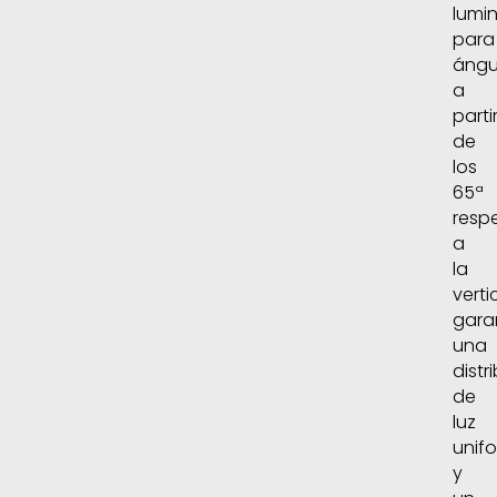
lumi
para
ángu
a
parti
de
los
65ª
resp
a
la
vertic
gara
una
distr
de
luz
unif
y