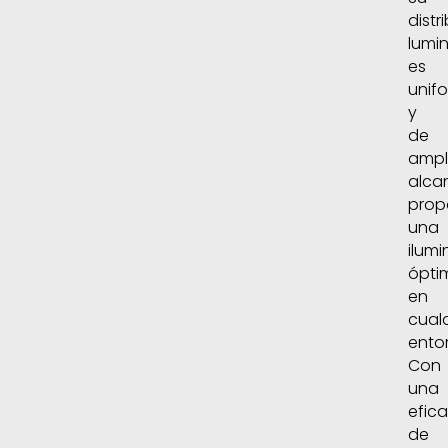
distr
lumi
es
unif
y
de
ampl
alca
prop
una
ilum
ópti
en
cual
ento
Con
una
efica
de