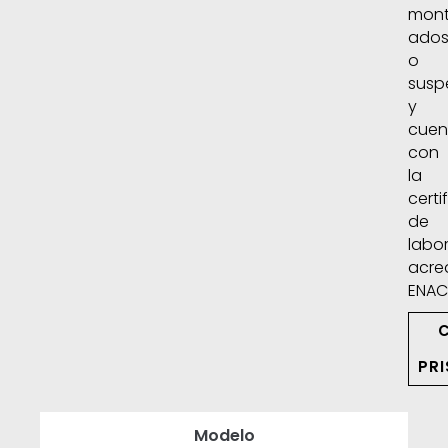
mont
ado
o
susp
y
cuen
con
la
certi
de
labor
acre
ENAC
PR
Modelo