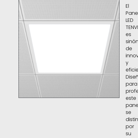
El
Pane
LED
TENV
es
sinó
de
inno
y
efici
Dise
para
profe
este
pane
se
disti
por
su