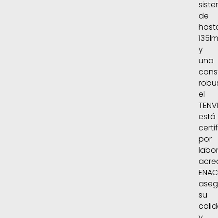
sist
de
hast
135l
y
una
cons
robu
el
TENV
está
certi
por
labor
acre
ENAC
aseg
su
cali
y