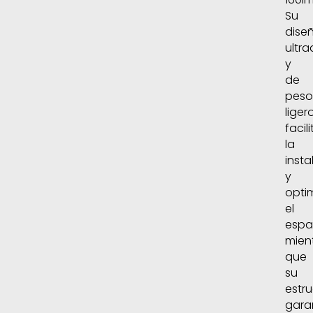
Su
dise
ultr
y
de
peso
liger
facili
la
insta
y
opti
el
espa
mien
que
su
estr
gara