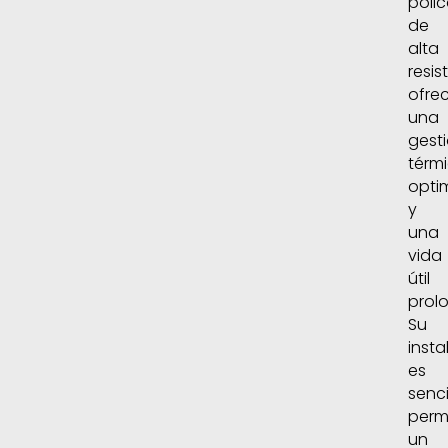
poli
de
alta
resis
ofre
una
gest
térm
opti
y
una
vida
útil
prol
Su
insta
es
senci
perm
un