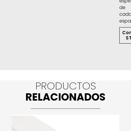
espe
de
cad
espa
Co
S
PRODUCTOS
RELACIONADOS