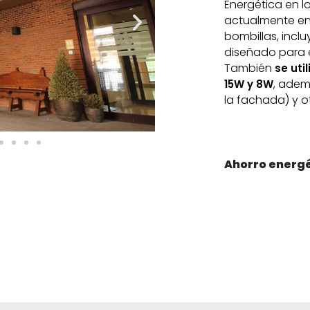
Energética en l
actualmente en 
bombillas, inc
diseñado para e
También
se uti
, adem
15W y 8W
la fachada) y ot
Ahorro energé